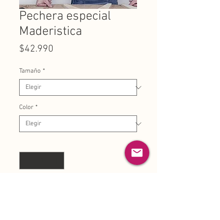
Pechera especial
Maderistica
Precio
$42.990
Tamaño
*
Color
*
Cantidad
*
Agregar al carrito