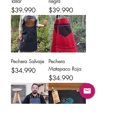
Tallar
negra
Precio
Precio
$39.990
$39.990
Pechera Salvaje
Pechera
Matapaco Roja
Precio
$34.990
Precio
$34.990
Pechera especial
Logo o Nombre
Maderistica
bordado