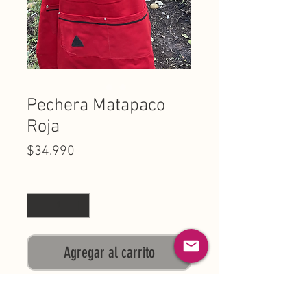
Pechera Matapaco
Roja
Precio
$34.990
Cantidad
*
Agregar al carrito
Pechera en gabardina de 