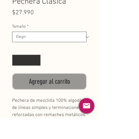
Pechera Clásica
Precio
$27.990
Tamaño
*
Cantidad
*
Agregar al carrito
Pechera de mezclilla 100% algodón,
de líneas simples y terminaciones
reforzadas con remaches metálicos.
Cuenta con 3 bolsillos, uno superior
para lapiz, cuchara o regla, y dos
Hecho a mano
inferiores separados para el resto