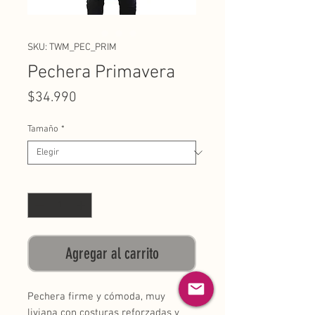
SKU: TWM_PEC_PRIM
Pechera Primavera
Precio
$34.990
Tamaño
*
Cantidad
*
Agregar al carrito
Pechera firme y cómoda, muy
liviana con costuras reforzadas y