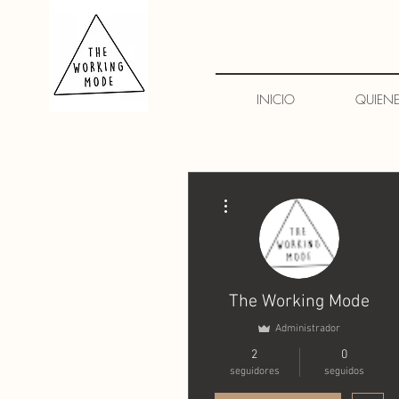
INICIO
QUIEN
Más acciones
The Working Mode
Administrador
2
0
seguidores
seguidos