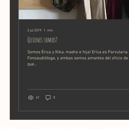
2 jul 2019
∙
1
min
Quienes somos?
Somos Érica y Kika, madre e hija! Erica es Parvularia 
Fonoaudióloga, y ambas somos amantes del oficio de 
que...
61
0
g Mode
¿Necesitas ayuda?
Servicio 