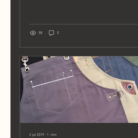
58
0
2 jul 2019
∙
1
min