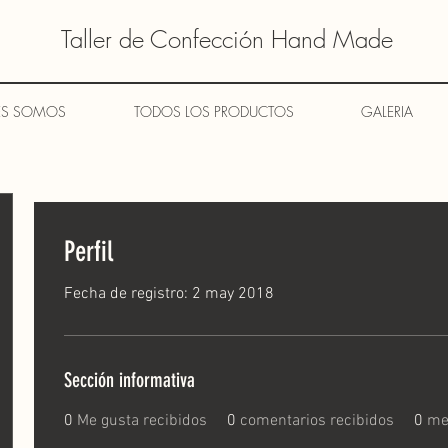
Taller de Confección Hand Made
ES SOMOS
TODOS LOS PRODUCTOS
GALERIA
Perfil
Fecha de registro: 2 may 2018
Sección informativa
0
Me gusta recibidos
0
comentarios recibidos
0
me