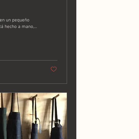
 en un pequeño
tá hecho a mano,...